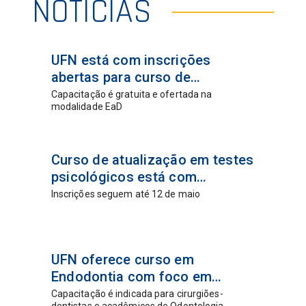
NOTÍCIAS
02 jun
UFN está com inscrições
2026
abertas para curso de
educação religiosa na
Capacitação é gratuita e ofertada na
modalidade EaD
Educação Infantil
24 abr
Curso de atualização em testes
2026
psicológicos está com
inscrições abertas
Inscrições seguem até 12 de maio
15 abr
UFN oferece curso em
2026
Endodontia com foco em
atendimento de casos
Capacitação é indicada para cirurgiões-