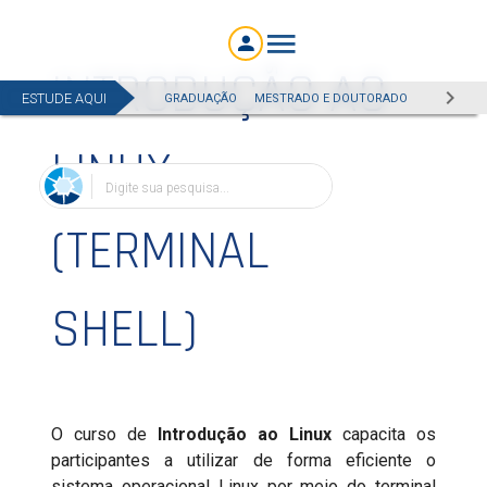
INTRODUÇÃO AO
ESTUDE AQUI
GRADUAÇÃO
MESTRADO E DOUTORADO
EAD
ESP
LINUX
Digite sua pesquisa...
(TERMINAL
SHELL)
O curso de
Introdução ao Linux
capacita os
participantes a utilizar de forma eficiente o
sistema operacional Linux por meio do terminal