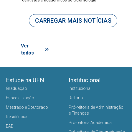
dentistas e acadêmicos de Odontologia
complexos
CARREGAR MAIS NOTÍCIAS
Ver
todos
Estude na UFN
Institucional
Graduação
Institucional
Especialização
Reitoria
Mestrado e Doutorado
Pró-reitoria de Administração
e Finanças
Residências
Pró-reitoria Acadêmica
EAD
Pró-reitoria de Pós-graduação