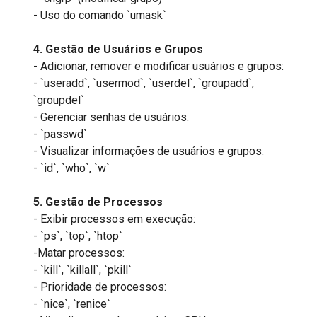
- Uso do comando `umask`
4. Gestão de Usuários e Grupos
- Adicionar, remover e modificar usuários e grupos:
- `useradd`, `usermod`, `userdel`, `groupadd`,
`groupdel`
- Gerenciar senhas de usuários:
- `passwd`
- Visualizar informações de usuários e grupos:
- `id`, `who`, `w`
5. Gestão de Processos
- Exibir processos em execução:
- `ps`, `top`, `htop`
-Matar processos:
- `kill`, `killall`, `pkill`
- Prioridade de processos:
- `nice`, `renice`