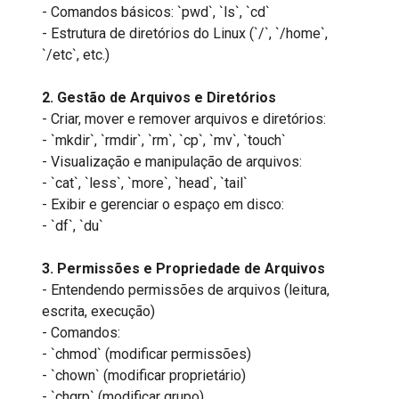
- Comandos básicos: `pwd`, `ls`, `cd`
- Estrutura de diretórios do Linux (`/`, `/home`,
`/etc`, etc.)
2. Gestão de Arquivos e Diretórios
- Criar, mover e remover arquivos e diretórios:
- `mkdir`, `rmdir`, `rm`, `cp`, `mv`, `touch`
- Visualização e manipulação de arquivos:
- `cat`, `less`, `more`, `head`, `tail`
- Exibir e gerenciar o espaço em disco:
- `df`, `du`
3. Permissões e Propriedade de Arquivos
- Entendendo permissões de arquivos (leitura,
escrita, execução)
- Comandos:
- `chmod` (modificar permissões)
- `chown` (modificar proprietário)
- `chgrp` (modificar grupo)