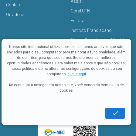
Assis
Contato
Coral UFN
Ouvidoria
Editora
Instituto Franciscano
Museu Franciscano: História e
Cultura
Nosso site institucional utiliza cookies, pequenos arquivos que são
enviados para o seu computador para melhorar a funcionalidade, além
Olhar da Fé
de contribuir para que possamos lhe oferecer as melhores
oportunidades acadêmicas. Para saber mais sobre o que são cookies,
Pastoral Universitária
nossa política e como alterar as configurações de cookies do seu
computado,
clique aqui
Sala de Exposições Angelita
Stefani - IMAS
Ao continuar a navegar em nosso site, você concorda com o uso de
cookies
Politica de privacidade