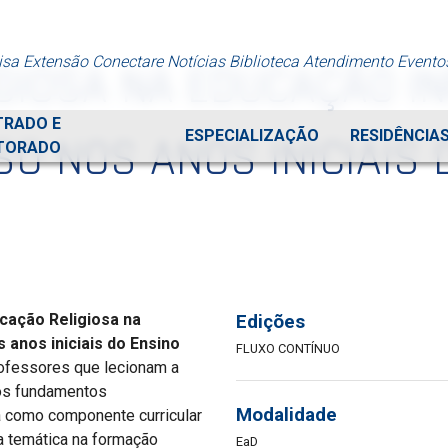
isa
Extensão
Conectare
Notícias
Biblioteca
Atendimento
Evento
GIOSA NA EDUCAÇÃO IN
TRADO E
ESPECIALIZAÇÃO
RESIDÊNCIA
SO NOS ANOS INICIAIS 
TORADO
cação Religiosa na
Edições
s anos iniciais do Ensino
FLUXO CONTÍNUO
rofessores que lecionam a
 os fundamentos
Modalidade
a como componente curricular
a temática na formação
EaD