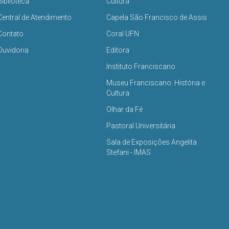
Biblioteca
Cultura
Central de Atendimento
Capela São Francisco de Assis
Contato
Coral UFN
Ouvidoria
Editora
Instituto Franciscano
Museu Franciscano: História e
Cultura
Olhar da Fé
Pastoral Universitária
Sala de Exposições Angelita
Stefani - IMAS