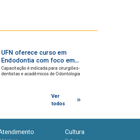
15 abr
UFN oferece curso em
2026
Endodontia com foco em
atendimento de casos
Capacitação é indicada para cirurgiões-
dentistas e acadêmicos de Odontologia
complexos
Ver
todos
Atendimento
Cultura