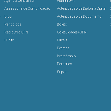
Agência Central Sul
Alumni UFN
Assessoria de Comunicação
Autenticação de Diploma Digital
e
Blog
Autenticação de Documento
Periódicos
Boleto
RadioWeb UFN
Coletividades+UFN
UFNtv
Editais
Eventos
Intercâmbio
Parcerias
Suporte