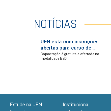
NOTÍCIAS
02 jun
UFN está com inscrições
2026
abertas para curso de
educação religiosa na
Capacitação é gratuita e ofertada na
modalidade EaD
Educação Infantil
Estude na UFN
Institucional