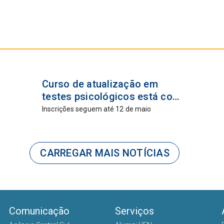
24 abr
Curso de atualização em
2026
testes psicológicos está com
inscrições abertas
Inscrições seguem até 12 de maio
CARREGAR MAIS NOTÍCIAS
Comunicação
Serviços