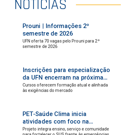
NOTÍCIAS
07 jul
Prouni | Informações 2º
2026
semestre de 2026
UFN oferta 70 vagas pelo Prouni para 2º
semestre de 2026
06 ago
Inscrições para especialização
2026
da UFN encerram na próxima
semana
Cursos oferecem formação atual e alinhada
às exigências do mercado
06 ago
PET-Saúde Clima inicia
2026
atividades com foco na
resiliência climática e equidade
Projeto integra ensino, serviço e comunidade
para fortalecer o SUS frente às emergências