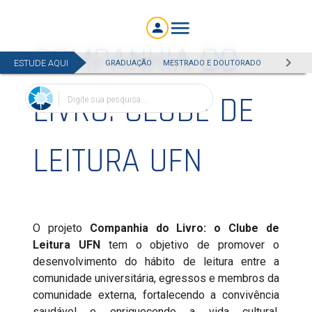
COMPANHIA DO
ESTUDE AQUI
GRADUAÇÃO
MESTRADO E DOUTORADO
EAD
ESP
LIVRO: CLUBE DE
Digite sua pesquisa...
LEITURA UFN
O projeto
Companhia do Livro: o Clube de
Leitura UFN
tem o objetivo de promover o
desenvolvimento do hábito de leitura entre a
comunidade universitária, egressos e membros da
comunidade externa, fortalecendo a convivência
saudável e enriquecendo a vida cultural,