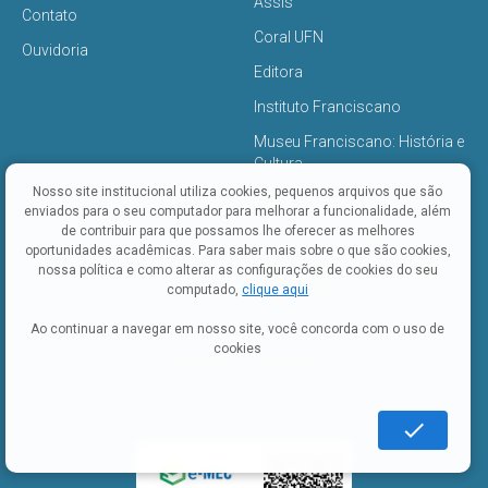
Assis
Contato
Coral UFN
Ouvidoria
Editora
Instituto Franciscano
Museu Franciscano: História e
Cultura
Nosso site institucional utiliza cookies, pequenos arquivos que são
Olhar da Fé
enviados para o seu computador para melhorar a funcionalidade, além
de contribuir para que possamos lhe oferecer as melhores
Pastoral Universitária
oportunidades acadêmicas. Para saber mais sobre o que são cookies,
Sala de Exposições Angelita
nossa política e como alterar as configurações de cookies do seu
Stefani - IMAS
computado,
clique aqui
Ao continuar a navegar em nosso site, você concorda com o uso de
cookies
Politica de privacidade