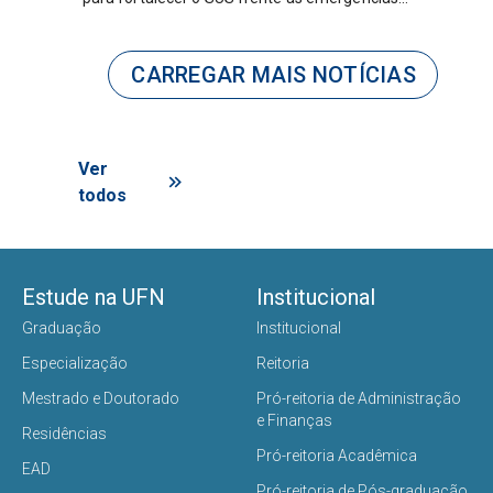
em saúde
climáticas
CARREGAR MAIS NOTÍCIAS
Ver
todos
Estude na UFN
Institucional
Graduação
Institucional
Especialização
Reitoria
Mestrado e Doutorado
Pró-reitoria de Administração
e Finanças
Residências
Pró-reitoria Acadêmica
EAD
Pró-reitoria de Pós-graduação