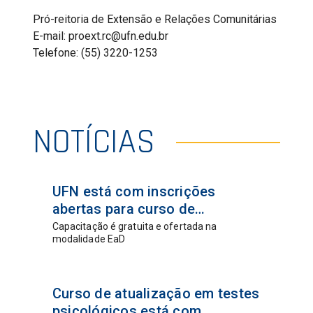
Pró-reitoria de Extensão e Relações Comunitárias
E-mail: proext.rc@ufn.edu.br
Telefone: (55) 3220-1253
NOTÍCIAS
02 jun
UFN está com inscrições
2026
abertas para curso de
educação religiosa na
Capacitação é gratuita e ofertada na
modalidade EaD
Educação Infantil
24 abr
Curso de atualização em testes
2026
psicológicos está com