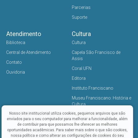
Parcerias
Suporte
Atendimento
Cultura
Biblioteca
Cultura
Central de Atendimento
Capela São Francisco de
Assis
Contato
Coral UFN
Ouvidoria
Editora
Instituto Franciscano
Museu Franciscano: História e
Cultura
Nosso site institucional utiliza cookies, pequenos arquivos que são
Olhar da Fé
enviados para o seu computador para melhorar a funcionalidade, além
Pastoral Universitária
de contribuir para que possamos lhe oferecer as melhores
oportunidades acadêmicas. Para saber mais sobre o que são cookies,
Sala de Exposições Angelita
nossa política e como alterar as configurações de cookies do seu