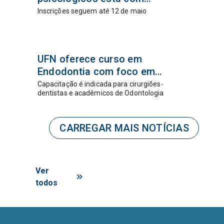
inscrições abertas
Inscrições seguem até 12 de maio
15 abr
UFN oferece curso em
2026
Endodontia com foco em
atendimento de casos
Capacitação é indicada para cirurgiões-
dentistas e acadêmicos de Odontologia
complexos
CARREGAR MAIS NOTÍCIAS
Ver
todos