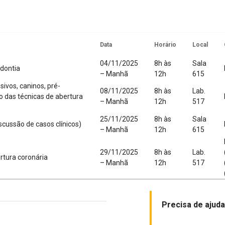
Data
Horário
Local
04/11/2025
8h às
Sala
odontia
– Manhã
12h
615
sivos, caninos, pré-
08/11/2025
8h às
Lab.
 das técnicas de abertura
– Manhã
12h
517
25/11/2025
8h às
Sala
scussão de casos clínicos)
– Manhã
12h
615
29/11/2025
8h às
Lab.
rtura coronária
– Manhã
12h
517
Precisa de ajud