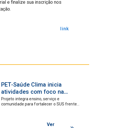
al e finalize sua inscrição nos
tação.
link
06 ago
PET-Saúde Clima inicia
2026
atividades com foco na
resiliência climática e
Projeto integra ensino, serviço e
comunidade para fortalecer o SUS frente
equidade em saúde
às emergências climáticas
Ver