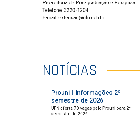
Pró-reitoria de Pós-graduação e Pesquisa
Telefone: 3220-1204
E-mail: extensao@ufn.edu.br
NOTÍCIAS
07 jul
Prouni | Informações 2º
2026
semestre de 2026
UFN oferta 70 vagas pelo Prouni para 2º
semestre de 2026