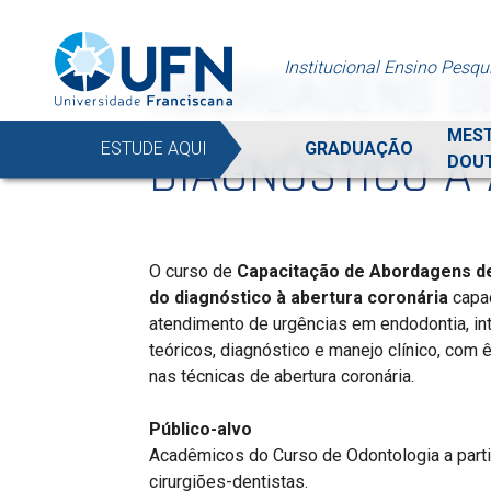
Institucional
Ensino
Pesqu
ABORDAGENS DE
MES
ESTUDE AQUI
GRADUAÇÃO
DIAGNÓSTICO À
DOU
O curso de
Capacitação de Abordagens de
do diagnóstico à abertura coronária
capa
atendimento de urgências em endodontia, i
teóricos, diagnóstico e manejo clínico, com 
nas técnicas de abertura coronária.
Público-alvo
Acadêmicos do Curso de Odontologia a parti
cirurgiões-dentistas.