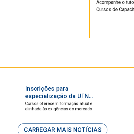
Acompanhe o tutori
Cursos de Capaci
06 ago
Inscrições para
2026
especialização da UFN
encerram na próxima semana
Cursos oferecem formação atual e
alinhada às exigências do mercado
CARREGAR MAIS NOTÍCIAS