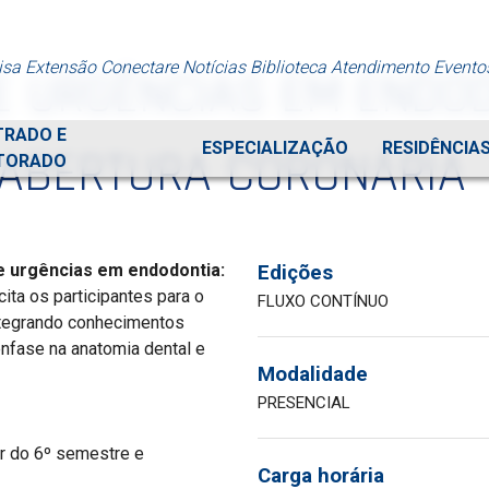
isa
Extensão
Conectare
Notícias
Biblioteca
Atendimento
Evento
 URGÊNCIAS EM ENDOD
TRADO E
ESPECIALIZAÇÃO
RESIDÊNCIA
 ABERTURA CORONÁRIA
TORADO
 urgências em endodontia:
Edições
cita os participantes para o
FLUXO CONTÍNUO
ntegrando conhecimentos
ênfase na anatomia dental e
Modalidade
PRESENCIAL
r do 6º semestre e
Carga horária